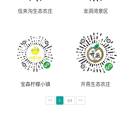
伍夹沟生态农庄
龙洞湾景区
宝森柠檬小镇
开燕生态农庄
1
1/1
<<
>>